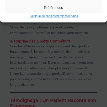
Fatigue anormale.
Essoufflement excessif.
Préférences
Palpitations ou battements cardiaques irréguliers.
Politique de cookies
Mentions légales
Douleur thoracique.
Si l’un de ces symptômes apparaît, arrêtez
immédiatement l’activité et consultez votre médecin.
4.
Reprise des Sports Compétitifs
Pour les athlètes ou ceux qui pratiquent des sports à
haute intensité, le retour à la compétition ne doit être
envisagé qu’après un feu vert clair du médecin et un
bilan cardiaque complet. Dans certains cas, il peut être
nécessaire d’attendre encore plus longtemps ou de
limiter la pratique de sports particulièrement exigeants
pour le cœur, comme le football, le rugby ou la course
longue distance.
Témoignage : Un Patient Raconte son
Expérience