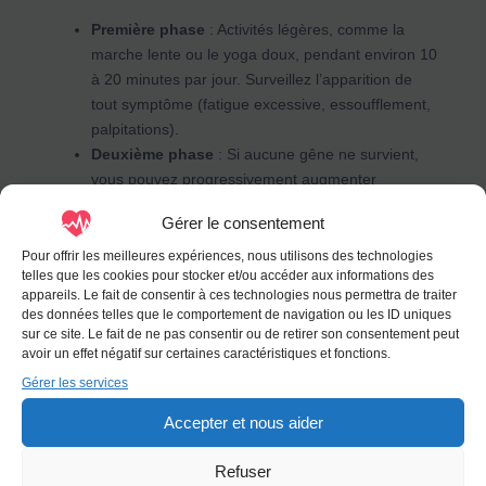
Première phase
: Activités légères, comme la
marche lente ou le yoga doux, pendant environ 10
à 20 minutes par jour. Surveillez l’apparition de
tout symptôme (fatigue excessive, essoufflement,
palpitations).
Deuxième phase
: Si aucune gêne ne survient,
vous pouvez progressivement augmenter
l’intensité de l’effort, en intégrant des activités
Gérer le consentement
comme la marche rapide ou le vélo à faible
intensité.
Pour offrir les meilleures expériences, nous utilisons des technologies
telles que les cookies pour stocker et/ou accéder aux informations des
Troisième phase
: Après validation médicale,
appareils. Le fait de consentir à ces technologies nous permettra de traiter
vous pourrez reprendre des activités sportives
des données telles que le comportement de navigation ou les ID uniques
plus intenses, comme le jogging ou la natation,
sur ce site. Le fait de ne pas consentir ou de retirer son consentement peut
mais toujours avec prudence.
avoir un effet négatif sur certaines caractéristiques et fonctions.
Gérer les services
3.
Surveillance des Symptômes
Accepter et nous aider
Tout au long de votre reprise, soyez attentif aux signes
suivants :
Refuser