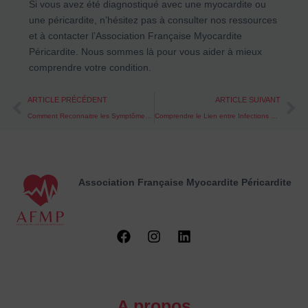
Si vous avez été diagnostiqué avec une myocardite ou
une péricardite, n’hésitez pas à consulter nos ressources
et à contacter l’Association Française Myocardite
Péricardite. Nous sommes là pour vous aider à mieux
comprendre votre condition.
Prev
Ne
ARTICLE PRÉCÉDENT
ARTICLE SUIVANT
Comment Reconnaitre les Symptômes de la Myocardite et de la Péricardite ?
Comprendre le Lien entre Infections Virales, Myocardite et Péricardite
Association Française Myocardite
Péricardite
A propos