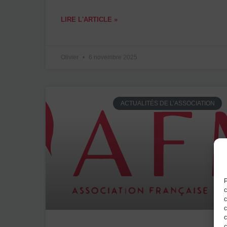
LIRE L'ARTICLE »
Olivier
6 novembre 2025
ACTUALITÉS DE L’ASSOCIATION
P
c
c
c
c
c