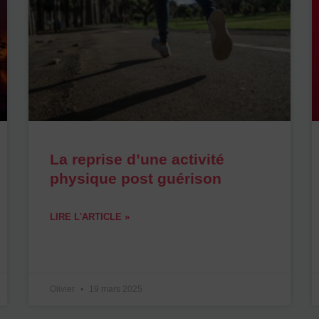
La reprise d’une activité
physique post guérison
LIRE L'ARTICLE »
Olivier
19 mars 2025