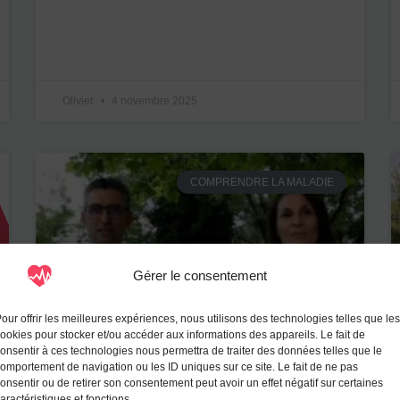
Olivier
4 novembre 2025
COMPRENDRE LA MALADIE
Gérer le consentement
our offrir les meilleures expériences, nous utilisons des technologies telles que les
ookies pour stocker et/ou accéder aux informations des appareils. Le fait de
onsentir à ces technologies nous permettra de traiter des données telles que le
omportement de navigation ou les ID uniques sur ce site. Le fait de ne pas
onsentir ou de retirer son consentement peut avoir un effet négatif sur certaines
aractéristiques et fonctions.