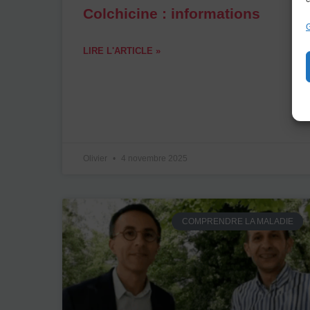
Colchicine : informations
G
LIRE L'ARTICLE »
Olivier
4 novembre 2025
COMPRENDRE LA MALADIE