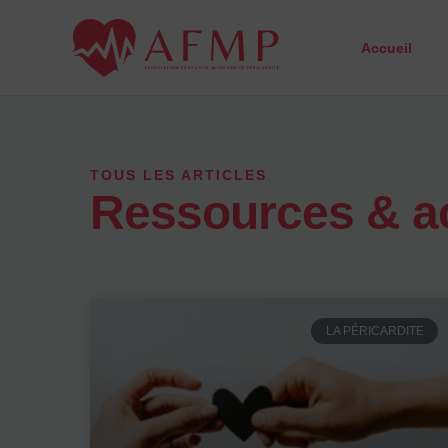
Aller
au
Accueil
contenu
TOUS LES ARTICLES
Ressources & ac
LA PÉRICARDITE