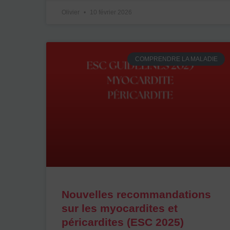
Olivier
10 février 2026
COMPRENDRE LA MALADIE
Nouvelles recommandations
sur les myocardites et
péricardites (ESC 2025)