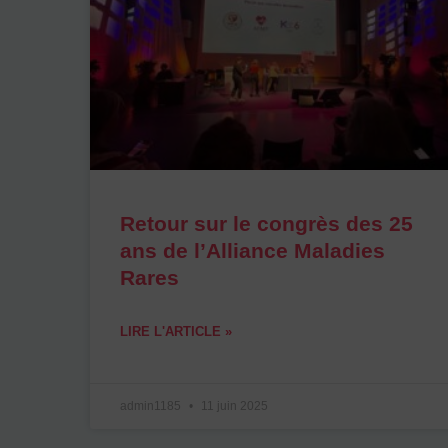
Retour sur le congrès des 25
ans de l’Alliance Maladies
Rares
LIRE L'ARTICLE »
admin1185
11 juin 2025