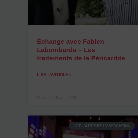
Échange avec Fabien
Labombarda – Les
traitements de la Péricardite
LIRE L'ARTICLE »
Olivier
18 août 2025
ACTUALITÉS DE L’ASSOCIATION