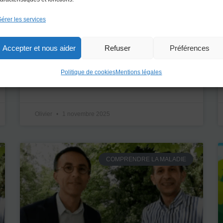
Échange avec Nicolas Piriou
érer les services
– Les séquelles de la
myocardite
Accepter et nous aider
Refuser
Préférences
LIRE L'ARTICLE »
Politique de cookies
Mentions légales
Olivier
1 novembre 2025
COMPRENDRE LA MALADIE