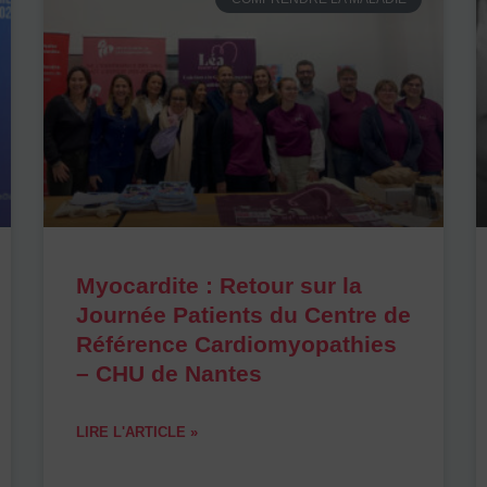
Myocardite : Retour sur la
Journée Patients du Centre de
Référence Cardiomyopathies
– CHU de Nantes
LIRE L'ARTICLE »