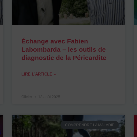
Échange avec Fabien
Labombarda – les outils de
diagnostic de la Péricardite
LIRE L'ARTICLE »
Olivier
18 août 2025
COMPRENDRE LA MALADIE