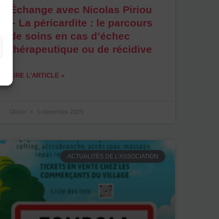
Échange avec Nicolas Piriou
– La péricardite : le parcours
de soins en cas d’échec
thérapeutique ou de récidive
LIRE L'ARTICLE »
Olivier
1 novembre 2025
ACTUALITÉS DE L’ASSOCIATION