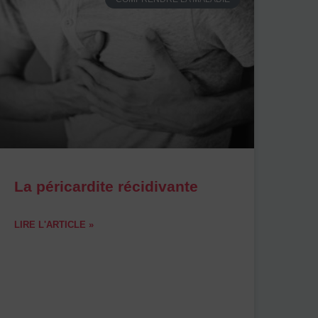
La péricardite récidivante
LIRE L'ARTICLE »