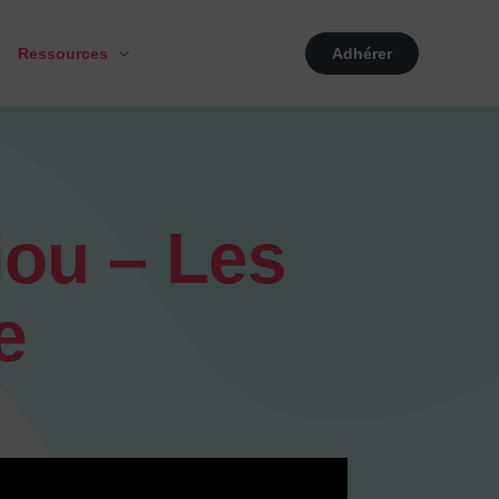
Ressources
Adhérer
iou – Les
e