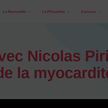
La Myocardite
La Péricardite
A propos
ec Nicolas Pir
de la myocardit