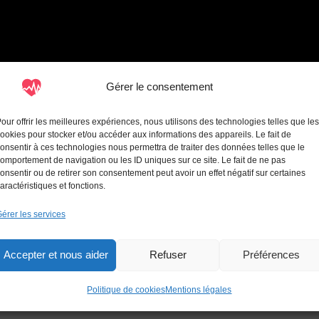
Gérer le consentement
our offrir les meilleures expériences, nous utilisons des technologies telles que les
ookies pour stocker et/ou accéder aux informations des appareils. Le fait de
onsentir à ces technologies nous permettra de traiter des données telles que le
omportement de navigation ou les ID uniques sur ce site. Le fait de ne pas
Échange avec Nicolas Piriou – La péricardite : le parcours de soins en cas d’échec thérapeutique ou de récidive
onsentir ou de retirer son consentement peut avoir un effet négatif sur certaines
aractéristiques et fonctions.
érer les services
Accepter et nous aider
Refuser
Préférences
A propos
Politique de cookies
Mentions légales