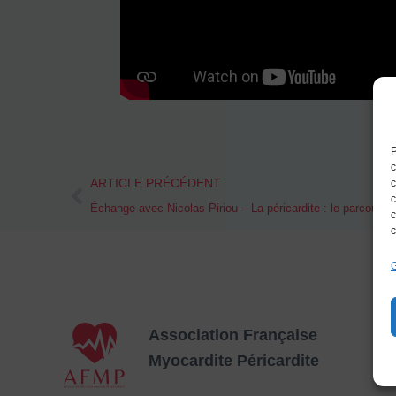
P
c
Prev
ARTICLE PRÉCÉDENT
c
c
c
c
G
Association Française
Myocardite
Péricardite