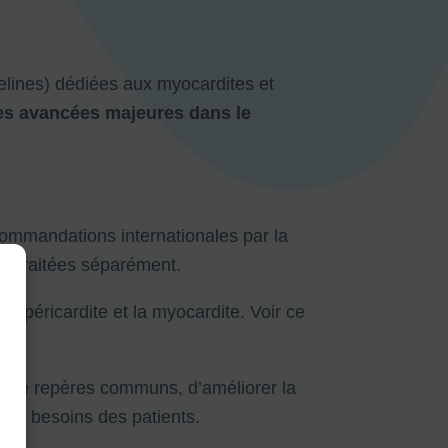
delines) dédiées aux myocardites et
es avancées majeures dans le
commandations internationales par la
rs traitées séparément.
a péricardite et la myocardite. Voir ce
 de repères communs, d’améliorer la
aux besoins des patients.