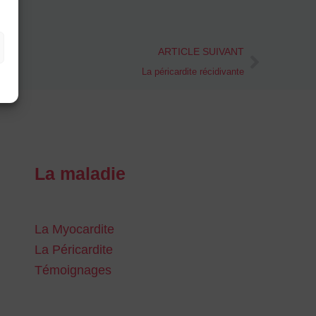
Next
ARTICLE SUIVANT
La péricardite récidivante
La maladie
La Myocardite
La Péricardite
Témoignages