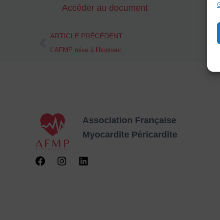
G
Accéder au document
Prev
ARTICLE PRÉCÉDENT
L’AFMP mise à l’honneur
Association Française
Myocardite
Péricardite