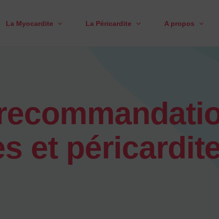
La Myocardite
La Péricardite
A propos
 recommandatio
s et péricardit